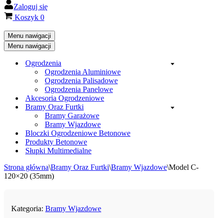
Zaloguj się
Koszyk
0
Menu nawigacji
Menu nawigacji
Ogrodzenia
Ogrodzenia Aluminiowe
Ogrodzenia Palisadowe
Ogrodzenia Panelowe
Akcesoria Ogrodzeniowe
Bramy Oraz Furtki
Bramy Garażowe
Bramy Wjazdowe
Bloczki Ogrodzeniowe Betonowe
Produkty Betonowe
Słupki Multimedialne
Strona główna
\
Bramy Oraz Furtki
\
Bramy Wjazdowe
\
Model C-
120×20 (35mm)
Kategoria:
Bramy Wjazdowe