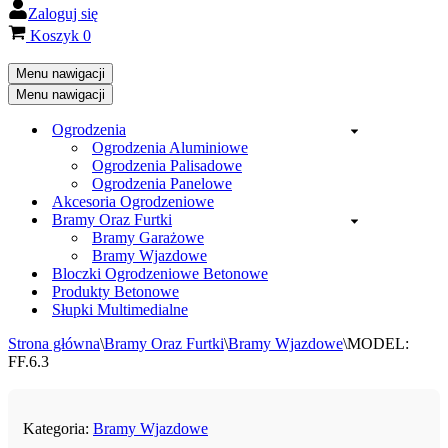
Zaloguj się
Koszyk
0
Menu nawigacji
Menu nawigacji
Ogrodzenia
Ogrodzenia Aluminiowe
Ogrodzenia Palisadowe
Ogrodzenia Panelowe
Akcesoria Ogrodzeniowe
Bramy Oraz Furtki
Bramy Garażowe
Bramy Wjazdowe
Bloczki Ogrodzeniowe Betonowe
Produkty Betonowe
Słupki Multimedialne
Strona główna
\
Bramy Oraz Furtki
\
Bramy Wjazdowe
\
MODEL:
FF.6.3
Kategoria:
Bramy Wjazdowe