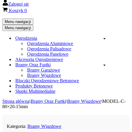
Zaloguj się
Koszyk
0
Menu nawigacji
Menu nawigacji
Ogrodzenia
Ogrodzenia Aluminiowe
Ogrodzenia Palisadowe
Ogrodzenia Panelowe
Akcesoria Ogrodzeniowe
Bramy Oraz Furtki
Bramy Garażowe
Bramy Wjazdowe
Bloczki Ogrodzeniowe Betonowe
Produkty Betonowe
Słupki Multimedialne
Strona główna
\
Bramy Oraz Furtki
\
Bramy Wjazdowe
\
MODEL-C-
80×20-15mm
Kategoria:
Bramy Wjazdowe