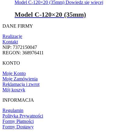
Model C-120×20 (35mm)
Dowiedz się więcej
Model C-120×20 (35mm)
DANE FIRMY
Realizacje
Kontakt
NIP: 7372150047
REGON: 368976411
KONTO
Moje Konto
Moje Zamówienia
Reklamacja i zwrot
Mój koszyk
INFORMACJA
Regulamin
Polityka Prywatności
Formy Płatności
Formy Dostawy